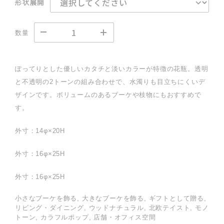
形状展開
数量
ぽってりとした優しいカタチと淡いカラーが特徴の花瓶。透明
と不透明の2トーンの組み合わせで、水濁りも目立ちにくいデ
ザインです。ボリュームのあるブーケや枝物にもおすすめで
す。
外寸：14φ×20H
外寸：16φ×25H
外寸：16φ×25H
小さなブーケを飾る, 大きなブーケを飾る, ギフトとして贈る,
リビング・ダイニング, ウッドナチュラル, 北欧テイスト, モノ
トーン, カラフルポップ, 店舗・オフィス空間