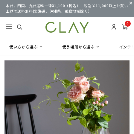
本州、四国、九州送料一律¥1,100（税込） 税込￥11,000以上お買い
上げで送料無料(北海道、沖縄県、離島地域除く）
0
使い方から選ぶ
使う場所から選ぶ
インテ