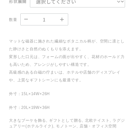
形状展開
数量
マットな磁器に施された繊細なボタニカル柄が、空間に凛とし
た静けさと自然のぬくもりを添えます。
変形した口元は、フォームの面が出やすく、花材のホールド力
も高いため、アレンジがしやすい構造です。
高級感のある白磁の佇まいは、ホテルや店舗のディスプレイ
や、上質なギフトシーンにも最適です。
外寸：15L×14W×26H
外寸：20L×19W×36H
大きなブーケを飾る, ギフトとして贈る, 北欧テイスト, ラグジ
ュアリー(ホテルライク), モノトーン, 店舗・オフィス空間