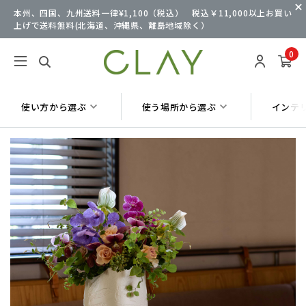
本州、四国、九州送料一律¥1,100（税込） 税込￥11,000以上お買い
上げで送料無料(北海道、沖縄県、離島地域除く）
0
使い方から選ぶ
使う場所から選ぶ
インテ