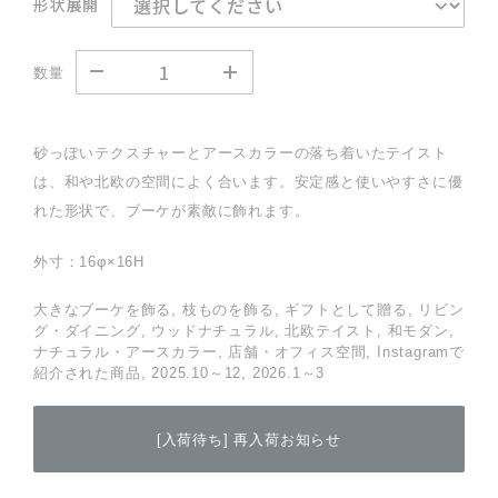
形状展開
数量
砂っぽいテクスチャーとアースカラーの落ち着いたテイスト
は、和や北欧の空間によく合います。安定感と使いやすさに優
れた形状で、ブーケが素敵に飾れます。
外寸：16φ×16H
大きなブーケを飾る, 枝ものを飾る, ギフトとして贈る, リビン
グ・ダイニング, ウッドナチュラル, 北欧テイスト, 和モダン,
ナチュラル・アースカラー, 店舗・オフィス空間, Instagramで
紹介された商品, 2025.10～12, 2026.1～3
[入荷待ち] 再入荷お知らせ