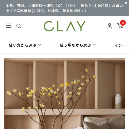
本州、四国、九州送料一律¥1,100（税込） 税込￥11,000以上お買い
上げで送料無料(北海道、沖縄県、離島地域除く）
0
使い方から選ぶ
使う場所から選ぶ
インテ