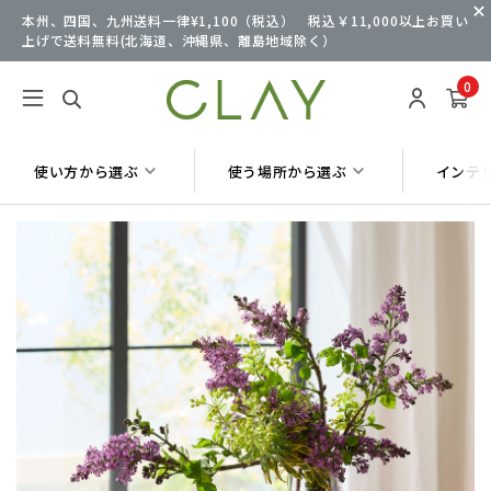
本州、四国、九州送料一律¥1,100（税込） 税込￥11,000以上お買い
上げで送料無料(北海道、沖縄県、離島地域除く）
0
使い方から選ぶ
使う場所から選ぶ
インテ