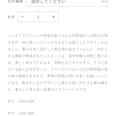
形状展開
数量
インテリアグリーンや枝物を取り入れた空間演出への関心が高
まる中、枝の美しいラインを引き立てる器としてデザインされ
ました。重心を低く設計した安定感のあるフォルムと、やわら
かな曲線で構成されたシルエットは、花や枝物も自然に受け止
め、美しく見せてくれます。花材がまとまりやすく、ラフに活
けても絵になる佇まいに。クリアガラスならではの透明感が花
や枝の表情を引き立て、季節や空間を問わず長くお使いいただ
けます。飽きのこないデザインと確かな使いやすさを兼ね備え
た、暮らしに寄り添う定番のフラワーベースです。
外寸：10Φ×12H
外寸：15Φ×18H