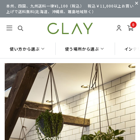
本州、四国、九州送料一律¥1,100（税込） 税込￥11,000以上お買い
上げで送料無料(北海道、沖縄県、離島地域除く）
0
使い方から選ぶ
使う場所から選ぶ
インテ