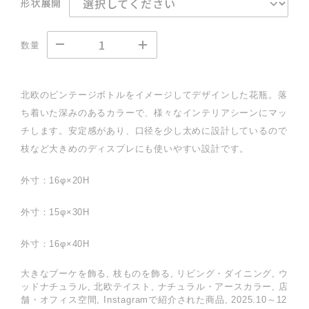
形状展開
数量
北欧のビンテージボトルをイメージしてデザインした花瓶。落
ち着いた深みのあるカラーで、様々なインテリアシーンにマッ
チします。安定感があり、口径を少し太めに設計しているので
枝など大きめのディスプレにも使いやすい設計です。
外寸：16φ×20H
外寸：15φ×30H
外寸：16φ×40H
大きなブーケを飾る, 枝ものを飾る, リビング・ダイニング, ウ
ッドナチュラル, 北欧テイスト, ナチュラル・アースカラー, 店
舗・オフィス空間, Instagramで紹介された商品, 2025.10～12