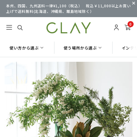
本州、四国、九州送料一律¥1,100（税込） 税込￥11,000以上お買い
上げで送料無料(北海道、沖縄県、離島地域除く）
0
使い方から選ぶ
使う場所から選ぶ
インテ