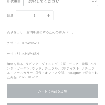
形状展開
数量
高さを出し、空間を演出するための鉢カバー。
外寸：25L×25W×52H
外寸：34L×34W×65H
植物を飾る, リビング・ダイニング, 玄関, デスク・職場, ベラ
ンダ・ガーデン, ウッドナチュラル, 北欧テイスト, ナチュラ
ル・アースカラー, 店舗・オフィス空間, Instagramで紹介され
た商品, 2025.10～12
カートに商品を追加