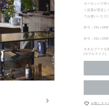
ヨーロッパで作
く品質が安定し
てお使いいただ
外寸：24L×24W
外寸：33L×33W
大きなブーケを飾
(ホテルライク)
お気に入り