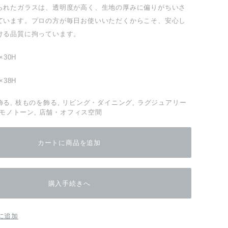
られたガラスは、透明度が高く、生地の厚みに偏りがちいさ
ています。プロの方が毎日お使いいただくからこそ、安心し
ける品質に拘っています。
×30H
×38H
る, 枝ものを飾る, リビング・ダイニング, ラグジュアリー
, モノトーン, 店舗・オフィス空間
カートに商品を追加
購入手続きへ
に追加