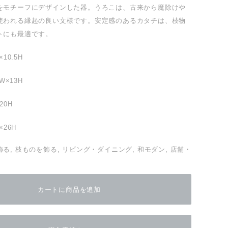
をモチーフにデザインした器。うろこは、古来から魔除けや
使われる縁起の良い文様です。安定感のあるカタチは、枝物
トにも最適です。
10.5H
W×13H
20H
×26H
る, 枝ものを飾る, リビング・ダイニング, 和モダン, 店舗・
カートに商品を追加