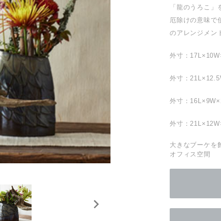
「龍のうろこ」
厄除けの意味で
のアレンジメン
外寸：17L×10W×
外寸：21L×12.5
外寸：16L×9W×
外寸：21L×12W
大きなブーケを飾
オフィス空間