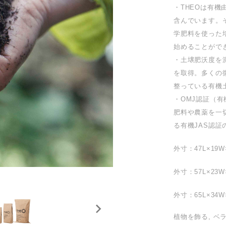
・THEOは有機
含んでいます。
学肥料を使った
始めることがで
・土壌肥沃度を測
を取得。多くの
整っている有機
・OMJ認証（
肥料や農薬を一
る有機JAS認
外寸：47L×19W
外寸：57L×23W
外寸：65L×34W×
植物を飾る, ベラン