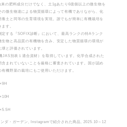
由来の肥料成分だけでなく、土1gあたり6億個以上の微生物を
その微生物達による物質循環によって有機でありながら、化
培養土と同等の生育環境を実現。誰でもが簡単に有機栽培を
きます。
定する『SOFIX診断』において、最高ランクの特Aランク
微生物と高品質の有機物を含み、安定した物質循環の環境が
土壌と評価されています。
有機JAS別表１適合資材）を取得しています。化学合成された
切含まれていないことを厳格に審査されています。国が認め
証の有機野菜の栽培にもご使用いただけます。
×9H
×10H
5.5H
ダ・ガーデン, Instagramで紹介された商品, 2025.10～12