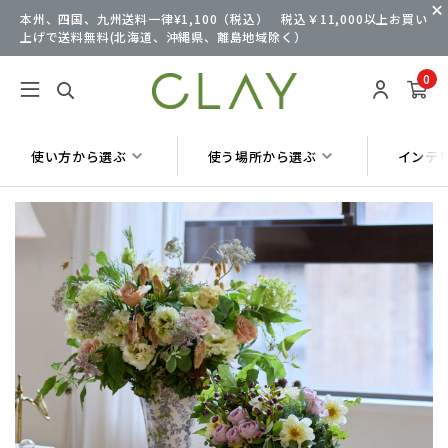
本州、四国、九州送料一律¥1,100（税込） 税込￥11,000以上お買い
上げで送料無料(北海道、沖縄県、離島地域除く）
0
使い方から選ぶ
使う場所から選ぶ
インテ