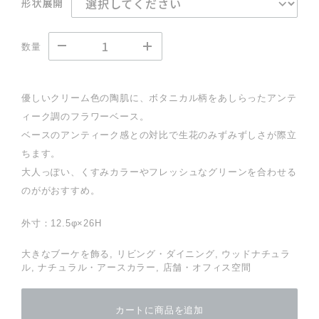
形状展開
数量
優しいクリーム色の陶肌に、ボタニカル柄をあしらったアンテ
ィーク調のフラワーベース。
ベースのアンティーク感との対比で生花のみずみずしさが際立
ちます。
大人っぽい、くすみカラーやフレッシュなグリーンを合わせる
のががおすすめ。
外寸：12.5φ×26H
大きなブーケを飾る, リビング・ダイニング, ウッドナチュラ
ル, ナチュラル・アースカラー, 店舗・オフィス空間
カートに商品を追加