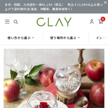
本州、四国、九州送料一律¥1,100（税込） 税込￥11,000以上お買い
上げで送料無料(北海道、沖縄県、離島地域除く）
0
使い方から選ぶ
使う場所から選ぶ
インテ