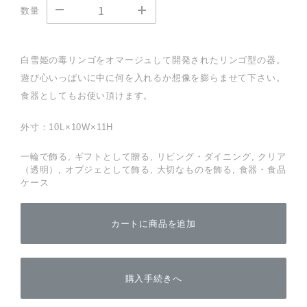
数量
白雪姫の毒リンゴをオマージュして開発されたリンゴ型の器。
遊び心いっぱいに中に何を入れるか想像を膨らませて下さい。
食器としてもお使い頂けます。
外寸：10L×10W×11H
一輪で飾る, ギフトとして贈る, リビング・ダイニング, クリア
（透明）, オブジェとして飾る, 大切なものを飾る, 食器・食品
ケース
カートに商品を追加
購入手続きへ