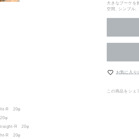
大きなブーケを飾
空間, シンプル
お気に入り
この商品をシェ
ght-R 20φ
 20φ
traight-R 20φ
ght-R 20φ