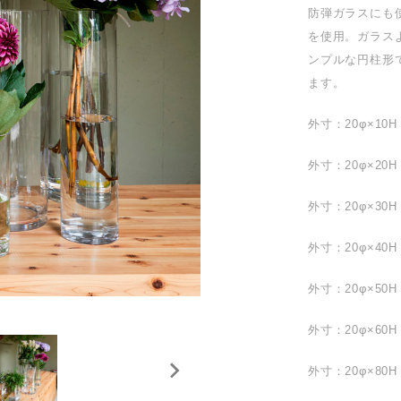
防弾ガラスにも
を使用。ガラス
ンプルな円柱形
ます。
外寸：20φ×10H
外寸：20φ×20H
外寸：20φ×30H
外寸：20φ×40H
外寸：20φ×50H
外寸：20φ×60H
外寸：20φ×80H