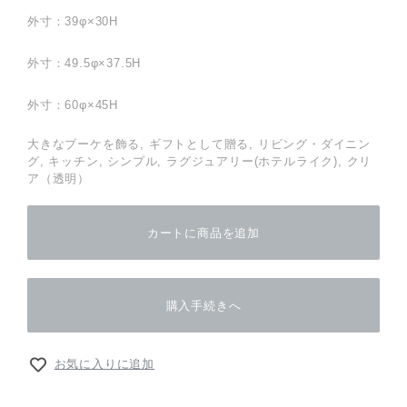
外寸：39φ×30H
外寸：49.5φ×37.5H
外寸：60φ×45H
大きなブーケを飾る, ギフトとして贈る, リビング・ダイニン
グ, キッチン, シンプル, ラグジュアリー(ホテルライク), クリ
ア（透明）
カートに商品を追加
購入手続きへ
お気に入りに追加