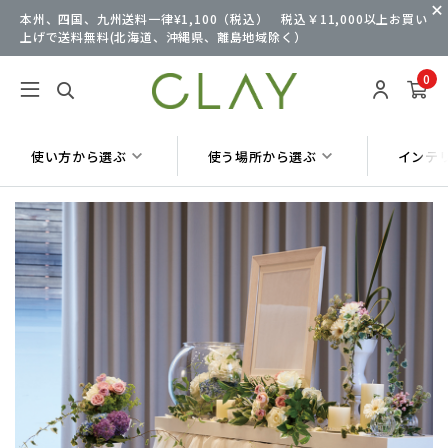
本州、四国、九州送料一律¥1,100（税込） 税込￥11,000以上お買い
上げで送料無料(北海道、沖縄県、離島地域除く）
0
使い方から選ぶ
使う場所から選ぶ
インテ