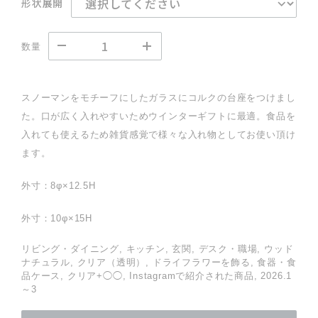
形状展開
数量
スノーマンをモチーフにしたガラスにコルクの台座をつけまし
た。口が広く入れやすいためウインターギフトに最適。食品を
入れても使えるため雑貨感覚で様々な入れ物としてお使い頂け
ます。
外寸：8φ×12.5H
外寸：10φ×15H
リビング・ダイニング, キッチン, 玄関, デスク・職場, ウッド
ナチュラル, クリア（透明）, ドライフラワーを飾る, 食器・食
品ケース, クリア+◯◯, Instagramで紹介された商品, 2026.1
～3