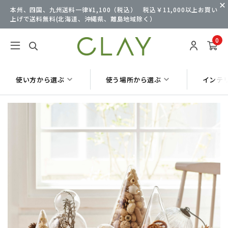
本州、四国、九州送料一律¥1,100（税込） 税込￥11,000以上お買い
上げで送料無料(北海道、沖縄県、離島地域除く）
0
使い方から選ぶ
使う場所から選ぶ
インテ