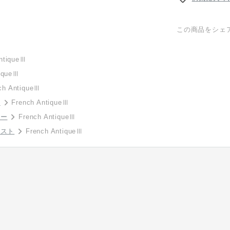
この商品をシェ
ntiqueⅢ
tiqueⅢ
ch AntiqueⅢ
ル
French AntiqueⅢ
ラー
French AntiqueⅢ
イスト
French AntiqueⅢ