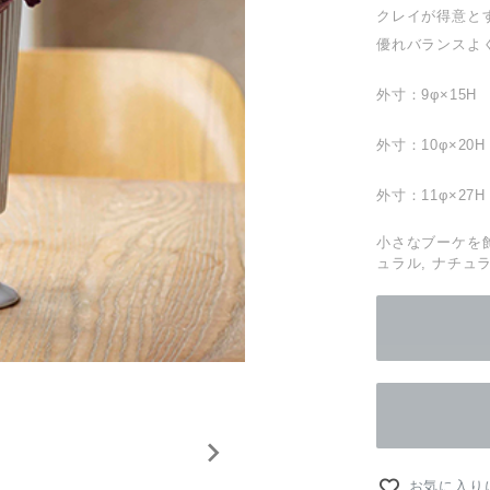
クレイが得意と
優れバランスよ
外寸：9φ×15H
外寸：10φ×20H
外寸：11φ×27H
小さなブーケを飾
ュラル, ナチュ
お気に入り