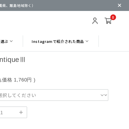
沖縄県、離島地域除く）
0
ら選ぶ
Instagramで紹介された商品
AntiqueⅢ
込価格
1,760円
)