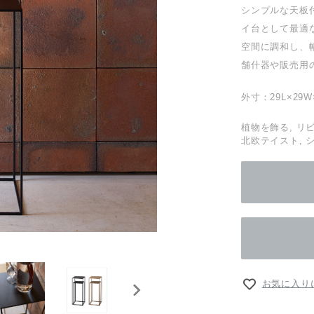
シンプルな天板
イ台として最適
空間に調和し、
舗什器や販売用
外寸：29L×29W
植物を飾る, リ
北欧テイスト, 
お気に入り