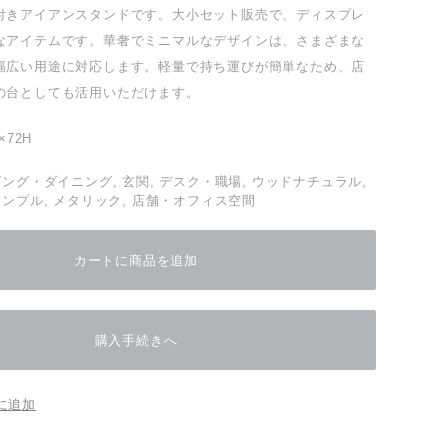
付きアイアンスタンドです。大小セット販売で、ディスプレ
なアイテムです。華奢でミニマルなデザインは、さまざまな
幅広い用途に対応します。軽量で持ち運びが簡単なため、店
の台としても活用いただけます。
×72H
ビング・ダイニング, 玄関, デスク・職場, ウッドナチュラル,
シンプル, メタリック, 店舗・オフィス空間
カートに商品を追加
購入手続きへ
に追加