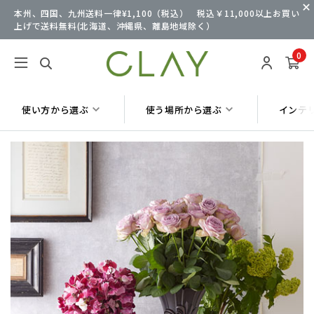
本州、四国、九州送料一律¥1,100（税込） 税込￥11,000以上お買い
上げで送料無料(北海道、沖縄県、離島地域除く）
0
使い方から選ぶ
使う場所から選ぶ
インテ