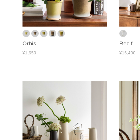
Orbis
Recif
¥1,650
¥15,400