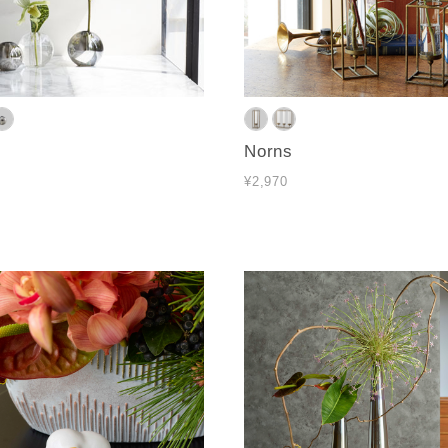
Norns
¥2,970