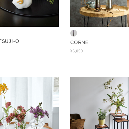
TSUJI-O
CORNE
¥6,050