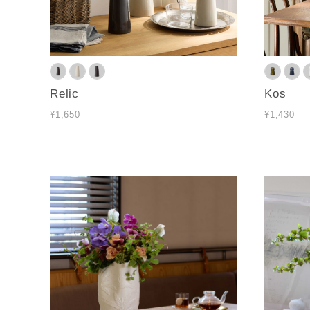
Relic
Kos
¥1,650
¥1,430