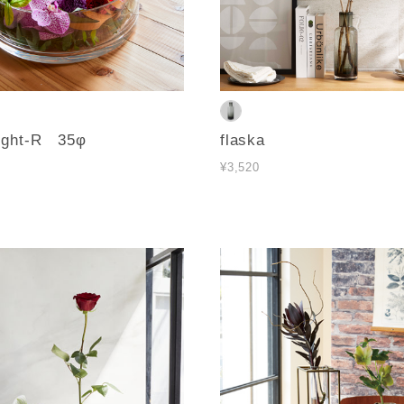
aight-R 35φ
flaska
¥3,520