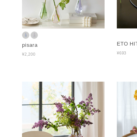
ETO HI
pisara
¥693
¥2,200