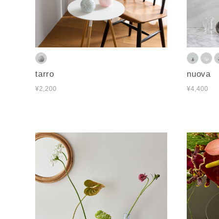
tarro
nuova
¥2,200
¥4,400