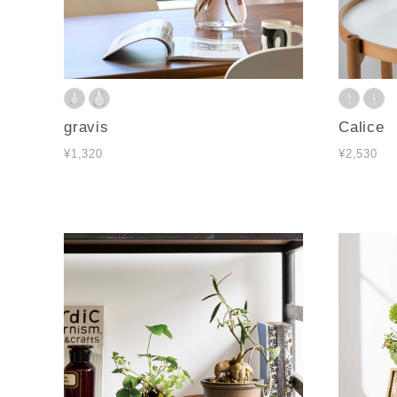
gravis
Calice
¥1,320
¥2,530